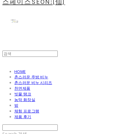
스페이스SEON:[仙]
HOME
촌스러운 주방 비누
촌스러운 비누 시리즈
천연제품
빗물 탱크
농막 화장실
밤
체험 프로그램
제품 후기
Search
검색