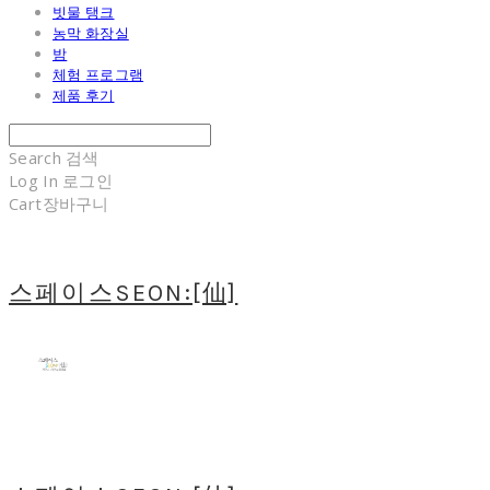
빗물 탱크
농막 화장실
밤
체험 프로그램
제품 후기
Search
검색
Log In
로그인
Cart
장바구니
스페이스SEON:[仙]