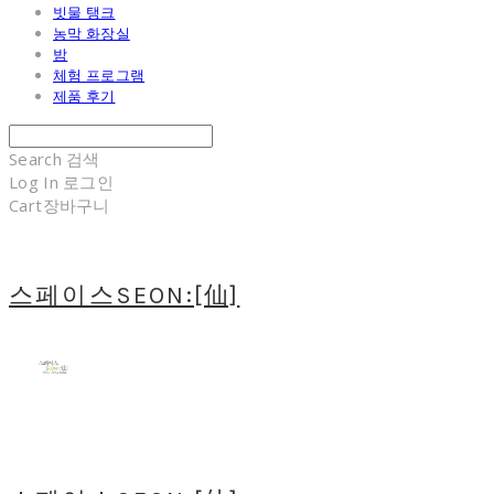
빗물 탱크
농막 화장실
밤
체험 프로그램
제품 후기
Search
검색
Log In
로그인
Cart
장바구니
스페이스SEON:[仙]