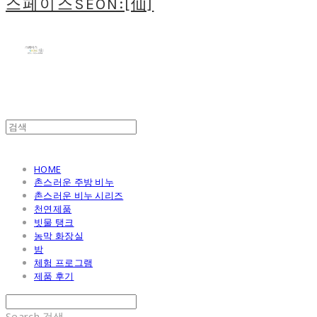
스페이스SEON:[仙]
HOME
촌스러운 주방 비누
촌스러운 비누 시리즈
천연제품
빗물 탱크
농막 화장실
밤
체험 프로그램
제품 후기
Search
검색