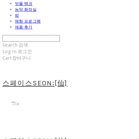
빗물 탱크
농막 화장실
밤
체험 프로그램
제품 후기
Search
검색
Log In
로그인
Cart
장바구니
스페이스SEON:[仙]