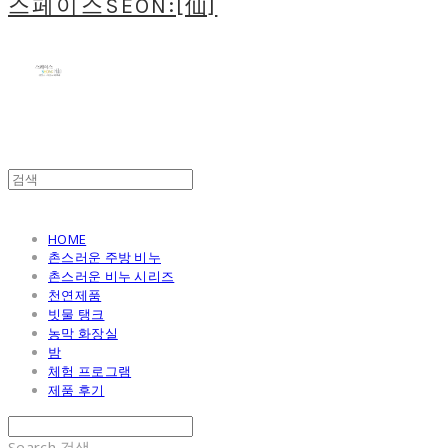
스페이스SEON:[仙]
HOME
촌스러운 주방 비누
촌스러운 비누 시리즈
천연제품
빗물 탱크
농막 화장실
밤
체험 프로그램
제품 후기
Search
검색